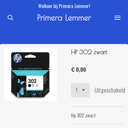
Welkom bij Primera Lemmer!
Ga
direct
Primera Lemmer
naar
de
hoofdinhoud
HP 302 zwart
€ 0,00
Uitgeschakeld
Hp 302 zwart