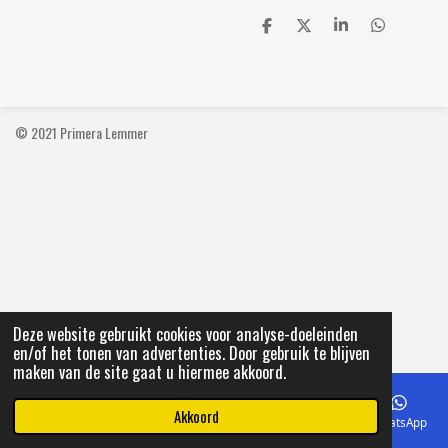
D
D
S
D
e
e
h
e
l
e
a
l
e
l
r
e
n
e
n
© 2021 Primera Lemmer
Deze website gebruikt cookies voor analyse-doeleinden
en/of het tonen van advertenties. Door gebruik te blijven
maken van de site gaat u hiermee akkoord.
Akkoord
E-mailadres
Telefoonnummer
Kaart
Facebook
WhatsApp