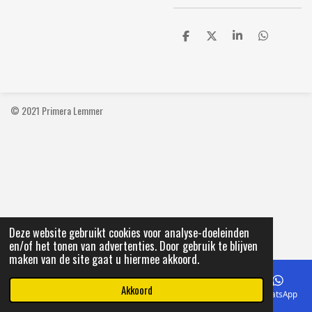
D
D
S
D
e
e
h
e
l
e
a
l
e
l
r
e
n
e
n
© 2021 Primera Lemmer
Deze website gebruikt cookies voor analyse-doeleinden
en/of het tonen van advertenties. Door gebruik te blijven
maken van de site gaat u hiermee akkoord.
Akkoord
E-mailadres
Telefoonnummer
Kaart
Facebook
WhatsApp