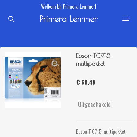
Welkom bij Primera Lemmer!
Ga
direct
Primera Lemmer
naar
de
hoofdinhoud
Epson T0715
multipakket
€ 60,49
Uitgeschakeld
Epson T 0715 multipakket