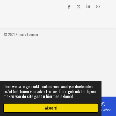
D
D
S
D
e
e
h
e
l
e
a
l
e
l
r
e
n
e
n
© 2021 Primera Lemmer
Deze website gebruikt cookies voor analyse-doeleinden
en/of het tonen van advertenties. Door gebruik te blijven
maken van de site gaat u hiermee akkoord.
Akkoord
E-mailadres
Telefoonnummer
Kaart
Facebook
WhatsApp