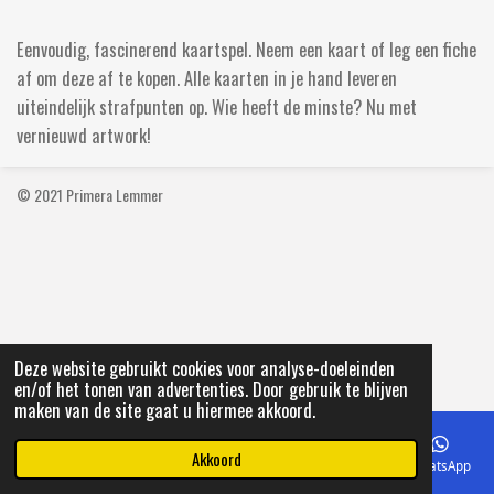
l
e
a
l
e
l
r
e
n
e
n
Eenvoudig, fascinerend kaartspel. Neem een kaart of leg een fiche
af om deze af te kopen. Alle kaarten in je hand leveren
uiteindelijk strafpunten op. Wie heeft de minste? Nu met
vernieuwd artwork!
© 2021 Primera Lemmer
Deze website gebruikt cookies voor analyse-doeleinden
en/of het tonen van advertenties. Door gebruik te blijven
maken van de site gaat u hiermee akkoord.
Akkoord
E-mailadres
Telefoonnummer
Kaart
Facebook
WhatsApp