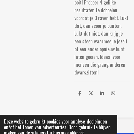
ooit! Probeer 4 gelijke
resultaten te dobbelen
voordat je 3 raven hebt. Lukt
dat, dan scoor je punten.
Lukt dat niet, dan krijg je
een steen waarmee je jezelf
of een ander opnieuw kunt
laten gooien. Ideaal voor
mensen die graag anderen
dwarszitten!
D
D
S
D
e
e
h
e
l
e
a
l
e
l
r
e
n
e
n
Deze website gebruikt cookies voor analyse-doeleinden
© 2021 Primera Lemmer
en/of het tonen van advertenties. Door gebruik te blijven
maken van de site gaat u hiermee akkoord.