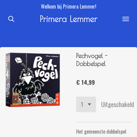
Welkom bij Primera Lemmer!
Ga
direct
Primera Lemmer
naar
de
hoofdinhoud
Pechvogel -
Dobbelspel
€ 14,99
Uitgeschakeld
Het gemeenste dobbelspel