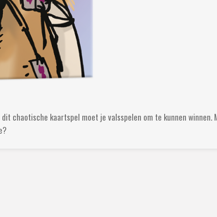
e
l
r
n
e
In dit chaotische kaartspel moet je valsspelen om te kunnen winnen.
je?