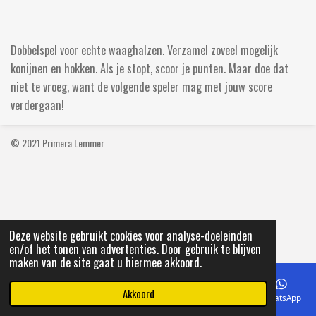
e
e
h
e
l
e
a
l
e
l
r
e
n
e
n
Dobbelspel voor echte waaghalzen. Verzamel zoveel mogelijk
konijnen en hokken. Als je stopt, scoor je punten. Maar doe dat
niet te vroeg, want de volgende speler mag met jouw score
verdergaan!
© 2021 Primera Lemmer
Deze website gebruikt cookies voor analyse-doeleinden
en/of het tonen van advertenties. Door gebruik te blijven
maken van de site gaat u hiermee akkoord.
Akkoord
E-mailadres
Telefoonnummer
Kaart
Facebook
WhatsApp