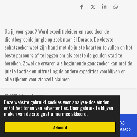
D
D
S
D
e
e
h
e
l
e
a
l
e
l
r
e
n
e
n
Ga jij voor goud? Word expeditieleider en race door de
dichtbegroeide jungle op zoek naar El Dorado. De vlotste
schatzoeker weet zijn hand met de juiste kaarten te vullen en het
beste parcours af te leggen om als eerste de gouden stad te
bereiken. Zowel de ervaren als beginnende goudzoeker kan met de
juiste tactiek en uitrusting de andere expedities voorblijven en
alle rijkdom voor zichzelf claimen.
© 2021 Primera Lemmer
Deze website gebruikt cookies voor analyse-doeleinden
en/of het tonen van advertenties. Door gebruik te blijven
maken van de site gaat u hiermee akkoord.
Akkoord
E-mailadres
Telefoonnummer
Kaart
Facebook
WhatsApp