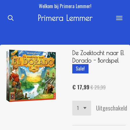
Welkom bij Primera Lemmer!
Ga
direct
Primera Lemmer
naar
de
hoofdinhoud
De Zoektocht naar El
Dorado - Bordspel
Sale!
€ 17,99
€ 29,99
Uitgeschakeld