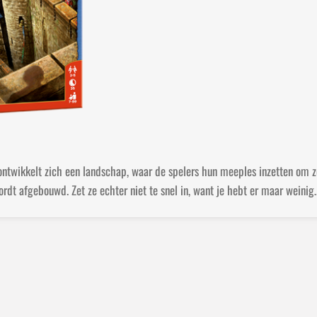
e
l
r
n
e
ntwikkelt zich een landschap, waar de spelers hun meeples inzetten om z
 wordt afgebouwd. Zet ze echter niet te snel in, want je hebt er maar wei