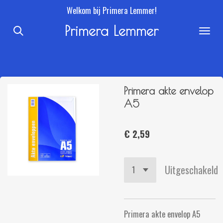
Welkom bij Primera Lemmer!
Ga
direct
Primera Lemmer
naar
de
hoofdinhoud
Primera akte envelop
A5
€ 2,59
Uitgeschakeld
Primera akte envelop A5