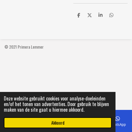
D
D
S
D
e
e
h
e
l
e
a
l
e
l
r
e
n
e
n
© 2021 Primera Lemmer
Deze website gebruikt cookies voor analyse-doeleinden
en/of het tonen van advertenties. Door gebruik te blijven
maken van de site gaat u hiermee akkoord.
Akkoord
E-mailadres
Telefoonnummer
Kaart
Facebook
WhatsApp