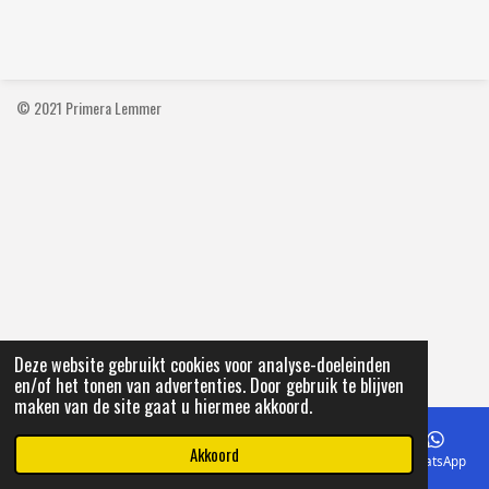
e
e
h
e
l
e
a
l
e
l
r
e
n
e
n
© 2021 Primera Lemmer
Deze website gebruikt cookies voor analyse-doeleinden
en/of het tonen van advertenties. Door gebruik te blijven
maken van de site gaat u hiermee akkoord.
Akkoord
E-mailadres
Telefoonnummer
Kaart
Facebook
WhatsApp