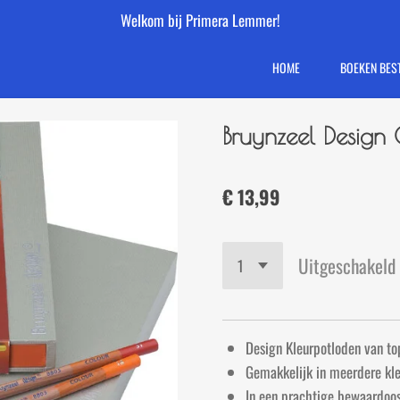
Welkom bij Primera Lemmer!
HOME
BOEKEN BES
Bruynzeel Design
€ 13,99
Uitgeschakeld
Design Kleurpotloden van top
Gemakkelijk in meerdere kle
In een prachtige bewaardoos