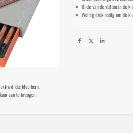
Dikte van de stiften in de k
Weinig druk nodig om de kle
D
D
S
e
e
h
l
e
a
e
l
r
n
e
extra dikke kleurkern.
kaar aan te brengen.