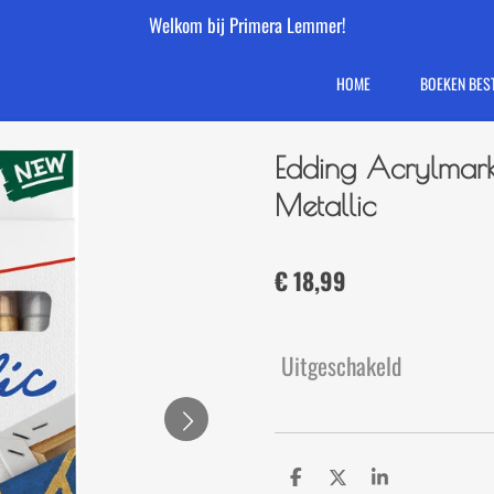
Welkom bij Primera Lemmer!
HOME
BOEKEN BES
Edding Acrylmark
Metallic
€ 18,99
Uitgeschakeld
D
D
S