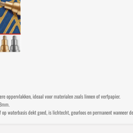
e
e
h
l
e
a
e
l
r
n
e
re oppervlakken, ideaal voor materialen zoals linnen of verfpapier.
-3mm.
p waterbasis dekt goed, is lichtecht, geurloos en permanent wanneer de 