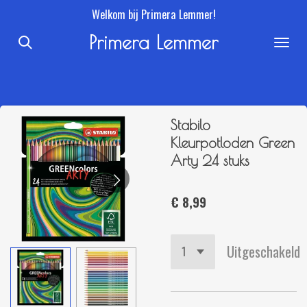
Welkom bij Primera Lemmer!
Ga
direct
Primera Lemmer
naar
de
hoofdinhoud
Stabilo
Kleurpotloden Green
Arty 24 stuks
€ 8,99
Uitgeschakeld