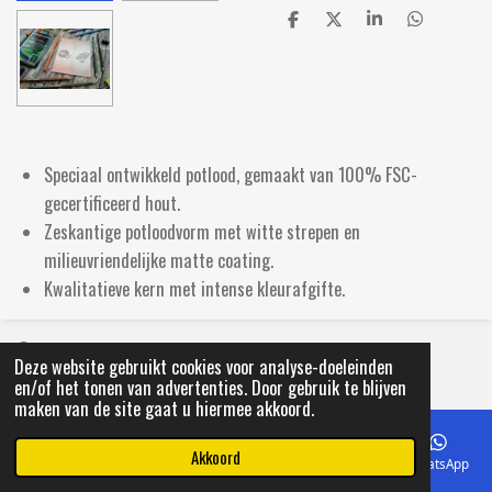
D
D
S
D
e
e
h
e
l
e
a
l
e
l
r
e
n
e
n
Speciaal ontwikkeld potlood, gemaakt van 100% FSC-
gecertificeerd hout.
Zeskantige potloodvorm met witte strepen en
milieuvriendelijke matte coating.
Kwalitatieve kern met intense kleurafgifte.
© 2021 Primera Lemmer
Deze website gebruikt cookies voor analyse-doeleinden
en/of het tonen van advertenties. Door gebruik te blijven
maken van de site gaat u hiermee akkoord.
Akkoord
E-mailadres
Telefoonnummer
Kaart
Facebook
WhatsApp