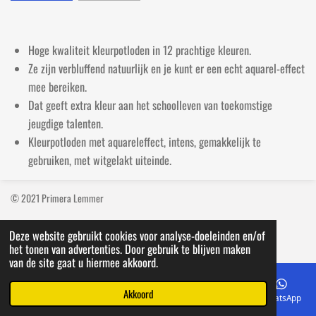
e
e
h
e
l
e
a
l
e
l
r
e
n
e
n
Hoge kwaliteit kleurpotloden in 12 prachtige kleuren.
Ze zijn verbluffend natuurlijk en je kunt er een echt aquarel-effect
mee bereiken.
Dat geeft extra kleur aan het schoolleven van toekomstige
jeugdige talenten.
Kleurpotloden met aquareleffect, intens, gemakkelijk te
gebruiken, met witgelakt uiteinde.
© 2021 Primera Lemmer
Deze website gebruikt cookies voor analyse-doeleinden en/of
het tonen van advertenties. Door gebruik te blijven maken
van de site gaat u hiermee akkoord.
Akkoord
E-mailadres
Telefoonnummer
Kaart
Facebook
WhatsApp