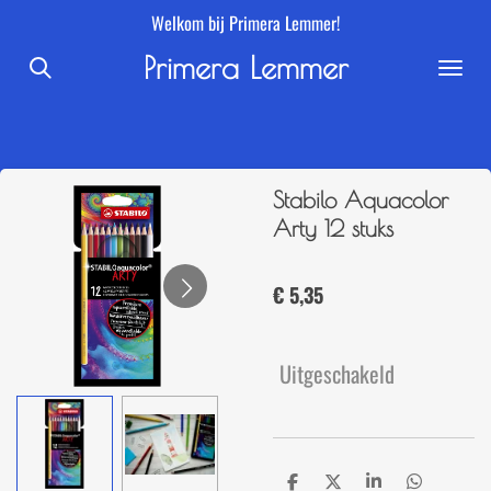
Welkom bij Primera Lemmer!
Ga
direct
Primera Lemmer
naar
de
hoofdinhoud
Stabilo Aquacolor
Arty 12 stuks
€ 5,35
Uitgeschakeld
D
D
S
D