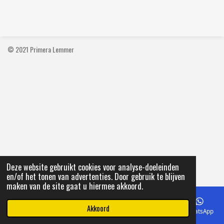
e
e
h
e
l
e
a
l
e
l
r
e
n
e
n
© 2021 Primera Lemmer
Deze website gebruikt cookies voor analyse-doeleinden
en/of het tonen van advertenties. Door gebruik te blijven
maken van de site gaat u hiermee akkoord.
Akkoord
E-mailadres
Telefoonnummer
Kaart
Facebook
WhatsApp