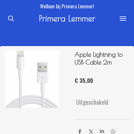
Welkom bij Primera Lemmer!
Ga
direct
Primera Lemmer
naar
de
hoofdinhoud
Apple Lightning to
USB Cable 2m
€ 35,00
Uitgeschakeld
D
D
S
D