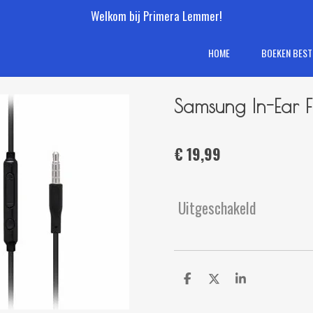
Welkom bij Primera Lemmer!
HOME
BOEKEN BEST
Samsung In-Ear F
€ 19,99
Uitgeschakeld
D
D
S
e
e
h
l
e
a