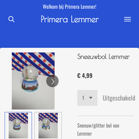
Welkom bij Primera Lemmer!
Ga
direct
Primera Lemmer
naar
de
hoofdinhoud
Sneeuwbol Lemmer
€ 4,99
Uitgeschakeld
Sneeuw/glitter bol van
Lemmer