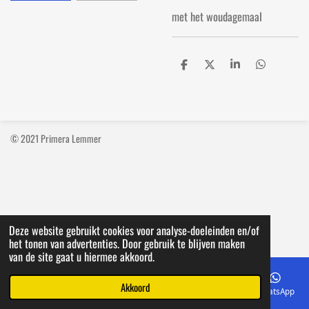
met het woudagemaal
D
D
S
D
e
e
h
e
l
e
a
l
e
l
r
e
n
e
n
© 2021 Primera Lemmer
Deze website gebruikt cookies voor analyse-doeleinden en/of
het tonen van advertenties. Door gebruik te blijven maken
van de site gaat u hiermee akkoord.
Akkoord
E-mailadres
Telefoonnummer
Kaart
Facebook
WhatsApp