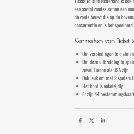
Ticket to Ride Nederland is ook 
een aantal rondes samen een neut
de route bouwt die op de bovenst
concurrentie en is het speelbord 
Kenmerken van Ticket 
Om verbindingen te claimen, 
Om deze uitbreiding te spele
zowel Europe als USA zijn
Ook leuk om met 2 spelers t
Het bord is enkelzijdig
Er zijn 44 bestemmingskaar
D
D
S
e
e
h
l
e
a