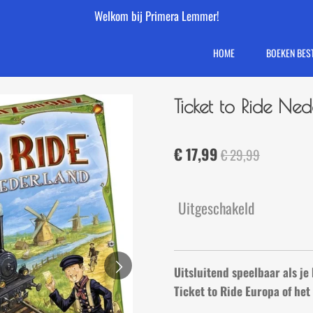
Welkom bij Primera Lemmer!
HOME
BOEKEN BES
Ticket to Ride Ne
€ 17,99
€ 29,99
Uitgeschakeld
Uitsluitend speelbaar als je 
Ticket to Ride Europa of het