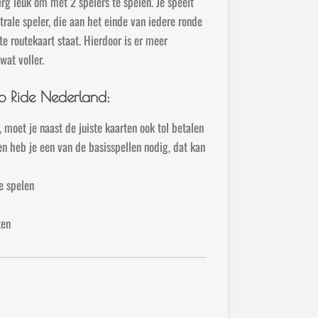
erg leuk om met 2 spelers te spelen. Je speelt
rale speler, die aan het einde van iedere ronde
e routekaart staat. Hierdoor is er meer
wat voller.
to Ride Nederland:
moet je naast de juiste kaarten ook tol betalen
n heb je een van de basisspellen nodig, dat kan
e spelen
ten