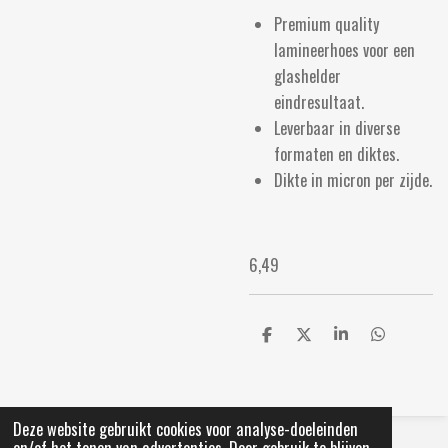
Premium quality
lamineerhoes voor een
glashelder
eindresultaat.
Leverbaar in diverse
formaten en diktes.
Dikte in micron per zijde.
6,49
D
D
S
D
e
e
h
e
l
e
a
l
e
l
r
e
n
e
n
Deze website gebruikt cookies voor analyse-doeleinden
© 2021 Primera Lemmer
en/of het tonen van advertenties. Door gebruik te blijven