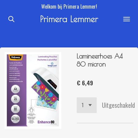
Welkom bij Primera Lemmer!
Ga
direct
Primera Lemmer
naar
de
hoofdinhoud
Lamineerhoes A4
80 micron
€ 6,49
Uitgeschakeld