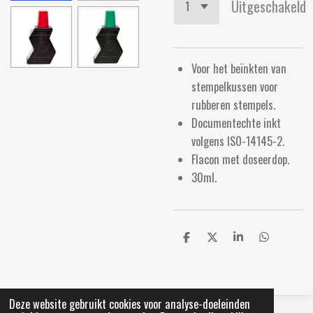
Uitgeschakeld
Voor het beïnkten van
stempelkussen voor
rubberen stempels.
Documentechte inkt
volgens ISO-14145-2.
Flacon met doseerdop.
30ml.
D
D
S
D
e
e
h
e
l
e
a
l
e
l
r
e
n
e
n
Deze website gebruikt cookies voor analyse-doeleinden
© 2021 Primera Lemmer