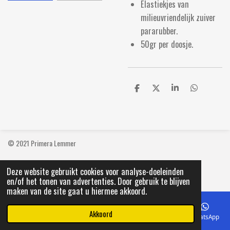
Elastiekjes van
milieuvriendelijk zuiver
pararubber.
50gr per doosje.
D
D
S
D
e
e
h
e
l
e
a
l
e
l
r
e
n
e
n
© 2021 Primera Lemmer
Deze website gebruikt cookies voor analyse-doeleinden
en/of het tonen van advertenties. Door gebruik te blijven
maken van de site gaat u hiermee akkoord.
Akkoord
E-mailadres
Telefoonnummer
Kaart
Facebook
WhatsApp