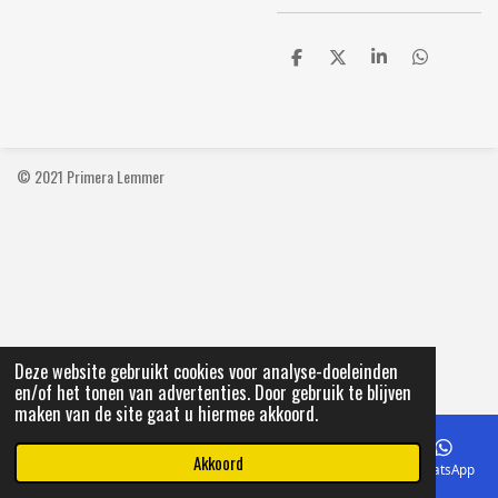
D
D
S
D
e
e
h
e
l
e
a
l
e
l
r
e
n
e
n
© 2021 Primera Lemmer
Deze website gebruikt cookies voor analyse-doeleinden
en/of het tonen van advertenties. Door gebruik te blijven
maken van de site gaat u hiermee akkoord.
Akkoord
E-mailadres
Telefoonnummer
Kaart
Facebook
WhatsApp