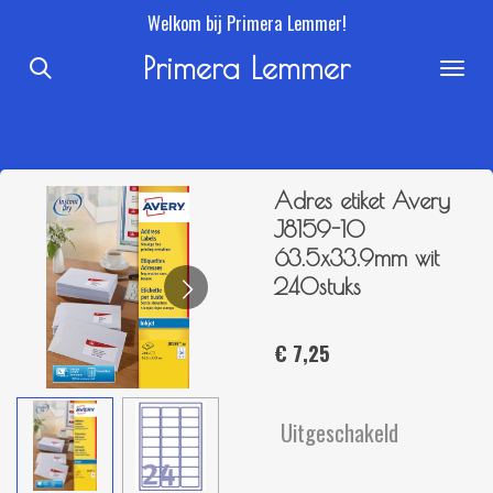
Welkom bij Primera Lemmer!
Ga
direct
Primera Lemmer
naar
de
hoofdinhoud
Adres etiket Avery
J8159-10
63.5x33.9mm wit
240stuks
€ 7,25
Uitgeschakeld