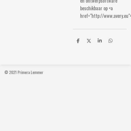
en ontwerpsoftware
beschikbaar op <a
href="http://www.avery.eu"
D
D
S
D
e
e
h
e
l
e
a
l
e
l
r
e
n
e
n
© 2021 Primera Lemmer