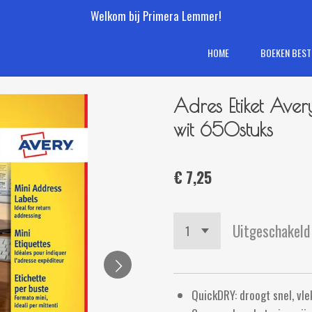
Welkom bij Primera Lemmer!
HOME
BOEKEN BEST
Adres Etiket Ave
wit 650stuks
€ 7,25
Uitgeschakeld
QuickDRY: droogt snel, vlek