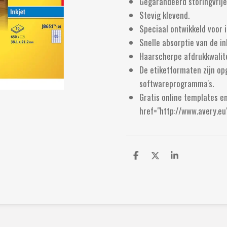
Gegarandeerd storingvrije
Stevig klevend.
Speciaal ontwikkeld voor i
Snelle absorptie van de in
Haarscherpe afdrukkwalite
De etiketformaten zijn o
softwareprogramma's.
Gratis online templates e
href="http://www.avery.eu
D
D
S
e
e
h
l
e
a
e
l
r
n
e