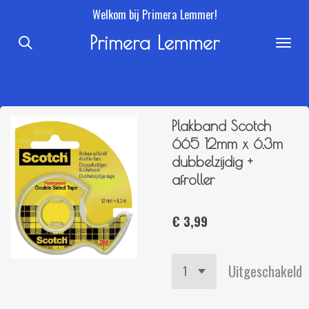
Welkom bij Primera Lemmer!
Ga
direct
Primera Lemmer
naar
de
hoofdinhoud
Plakband Scotch
665 12mm x 6.3m
dubbelzijdig +
afroller
€ 3,99
Uitgeschakeld